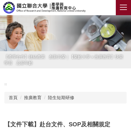
跳
到
主
要
內
容
區
【產學合作】鏈結產業 創新共榮｜【樂齡大學 x 推廣教育】快樂
學習 忘卻年齡
:::
首頁
推廣教育
陸生短期研修
【文件下載】赴台文件、SOP及相關規定