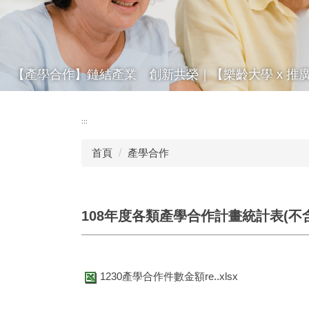
【產學合作】鏈結產業 創新共榮｜【樂齡大學 x 推
:::
首頁
產學合作
108年度各類產學合作計畫統計表(不
1230產學合作件數金額re..xlsx