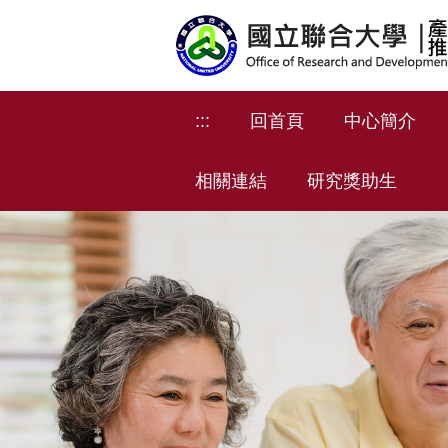
跳
到
主
要
內
:::
回首頁
中心簡介
容
區
相關連結
研究獎助生