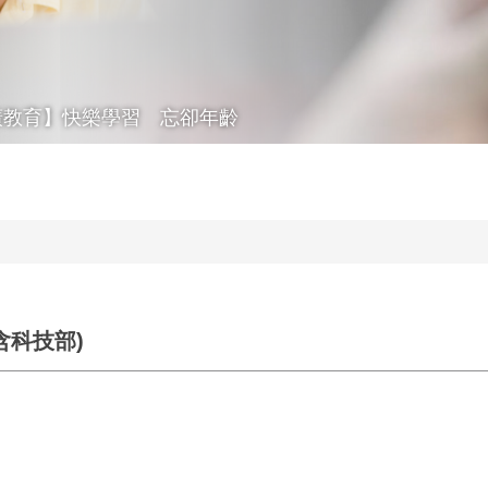
廣教育】快樂學習 忘卻年齡
含科技部)