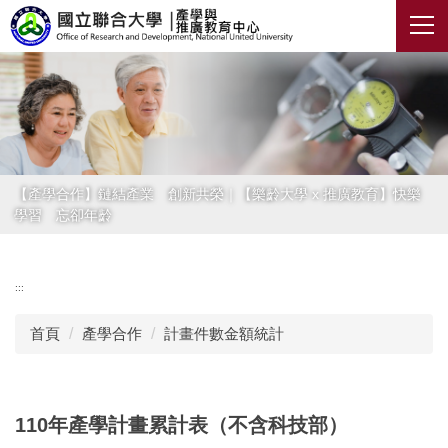
跳
到
主
要
內
容
區
【產學合作】鏈結產業 創新共榮｜【樂齡大學 x 推廣教育】快樂
學習 忘卻年齡
:::
首頁
產學合作
計畫件數金額統計
110年產學計畫累計表（不含科技部）