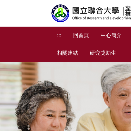
跳
到
主
要
內
:::
回首頁
中心簡介
容
區
相關連結
研究獎助生