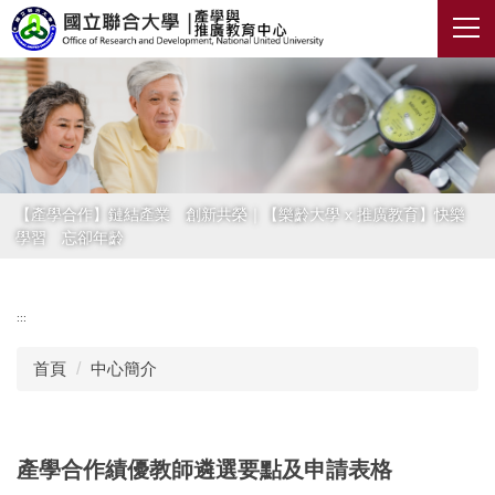
跳
到
主
要
內
容
區
【產學合作】鏈結產業 創新共榮｜【樂齡大學 x 推廣教育】快樂
學習 忘卻年齡
:::
首頁
中心簡介
產學合作績優教師遴選要點及申請表格