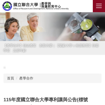
跳
到
主
要
內
容
區
【產學合作】鏈結產業 創新共榮｜【樂齡大學 x 推廣教育】快樂
學習 忘卻年齡
:::
首頁
產學合作
115年度國立聯合大學專利讓與公告(標號