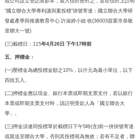
或公司設立登記表影本，裝入信封密封之，並在信封上註明
“國立聯合大學專利讓與案投標”掛號寄達：國立聯合大學研
發處產學與推廣教育中心 許淑婷小姐 收(36003苗栗市恭敬
里聯大一號)
(三)截標日：115
年4
月26
日
下午
17
時前
五、押標金：
(一)壓標金為總投標金額之10%，以仟元為最小單位，以下
四捨五入。
(二)押標金應以現金、銀行本票或即期支票支付，若以銀行
本票或即期支票支付時，請註明受款人為「國立聯合大
學」。
(三)押金須連同投標單於截標日下午5時(含)前一併掛號寄達
或親送至聯合大學，否則其投標視為無效；若有不足者，聯