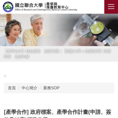
跳
到
主
要
內
容
區
【產學合作】鏈結產業 創新共榮｜【樂齡大學 x 推廣教育】快樂
學習 忘卻年齡
:::
首頁
中心簡介
業務SOP
[產學合作] 政府標案、產學合作計畫(申請、簽