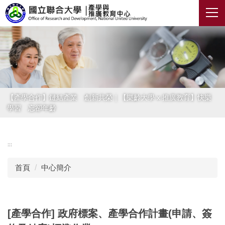
跳
到
主
要
內
容
區
【產學合作】鏈結產業 創新共榮｜【樂齡大學 x 推廣教育】快樂
學習 忘卻年齡
:::
首頁
中心簡介
[產學合作] 政府標案、產學合作計畫(申請、簽