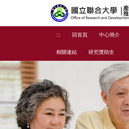
跳
到
主
要
內
:::
回首頁
中心簡介
容
區
相關連結
研究獎助生