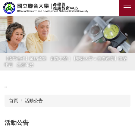
跳
到
主
要
內
容
區
【產學合作】鏈結產業 創新共榮｜【樂齡大學 x 推廣教育】快樂
學習 忘卻年齡
:::
首頁
活動公告
活動公告